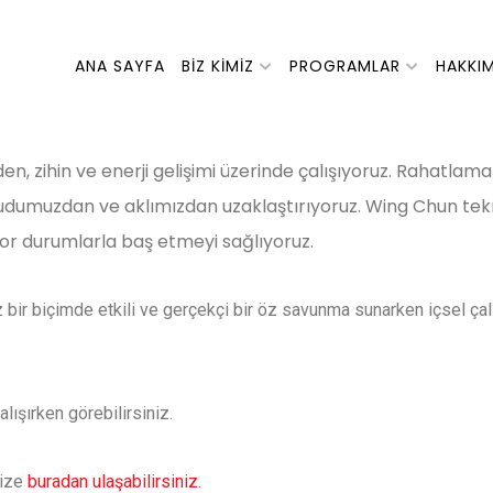
ANA SAYFA
BIZ KIMIZ
PROGRAMLAR
HAKKI
en, zihin ve enerji gelişimi üzerinde çalışıyoruz. Rahatlam
cudumuzdan ve aklımızdan uzaklaştırıyoruz. Wing Chun tekni
i zor durumlarla baş etmeyi sağlıyoruz.
bir biçimde etkili ve gerçekçi bir öz savunma sunarken içsel çalı
çalışırken görebilirsiniz.
mize
buradan ulaşabilirsiniz.