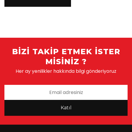
BIZI TAKIP ETMEK ISTER
MISINIZ ?
Her ay yenilikler hakkında bilgi gönderiyoruz