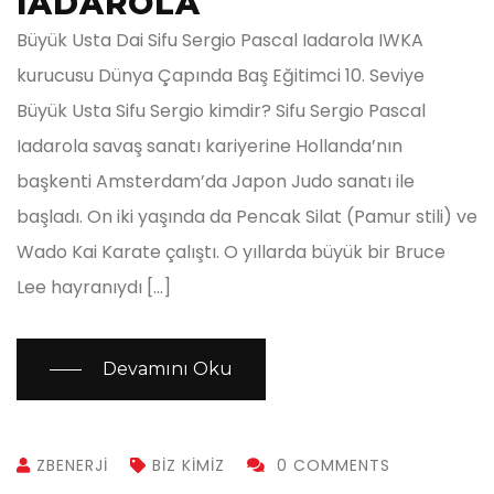
IADAROLA
Büyük Usta Dai Sifu Sergio Pascal Iadarola IWKA
kurucusu Dünya Çapında Baş Eğitimci 10. Seviye
Büyük Usta Sifu Sergio kimdir? Sifu Sergio Pascal
Iadarola savaş sanatı kariyerine Hollanda’nın
başkenti Amsterdam’da Japon Judo sanatı ile
başladı. On iki yaşında da Pencak Silat (Pamur stili) ve
Wado Kai Karate çalıştı. O yıllarda büyük bir Bruce
Lee hayranıydı […]
Devamını Oku
ZBENERJI
BIZ KIMIZ
0 COMMENTS