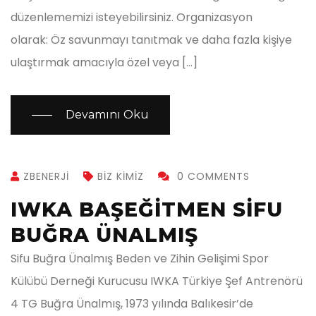
düzenlememizi isteyebilirsiniz. Organizasyon
olarak: Öz savunmayı tanıtmak ve daha fazla kişiye
ulaştırmak amacıyla özel veya […]
Devamını Oku
ZBENERJI
BIZ KIMIZ
0 COMMENTS
IWKA BAŞEĞITMEN SİFU
BUĞRA ÜNALMIŞ
Sifu Buğra Ünalmış Beden ve Zihin Gelişimi Spor
Külübü Derneği Kurucusu IWKA Türkiye Şef Antrenörü
4 TG Buğra Ünalmış, 1973 yılında Balıkesir’de