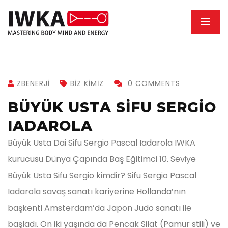
ZBENERJI
BIZ KIMIZ
0 COMMENTS
BÜYÜK USTA SIFU SERGIO
IADAROLA
Büyük Usta Dai Sifu Sergio Pascal Iadarola IWKA
kurucusu Dünya Çapında Baş Eğitimci 10. Seviye
Büyük Usta Sifu Sergio kimdir? Sifu Sergio Pascal
Iadarola savaş sanatı kariyerine Hollanda’nın
başkenti Amsterdam’da Japon Judo sanatı ile
başladı. On iki yaşında da Pencak Silat (Pamur stili) ve