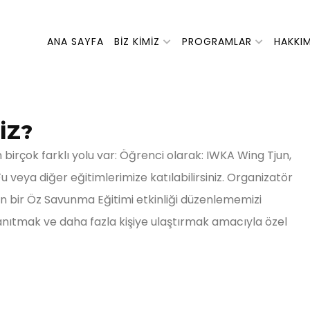
ANA SAYFA
BIZ KIMIZ
PROGRAMLAR
HAKKI
İZ?
irçok farklı yolu var: Öğrenci olarak: IWKA Wing Tjun,
 veya diğer eğitimlerimize katılabilirsiniz. Organizatör
den bir Öz Savunma Eğitimi etkinliği düzenlememizi
tanıtmak ve daha fazla kişiye ulaştırmak amacıyla özel