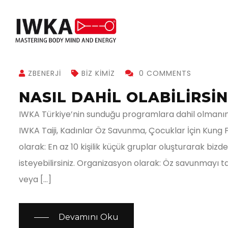
ZBENERJI
BIZ KIMIZ
0 COMMENTS
NASIL DAHİL OLABİLİRSİN
IWKA Türkiye’nin sunduğu programlara dahil olmanın b
IWKA Taiji, Kadınlar Öz Savunma, Çocuklar İçin Kung Fu
olarak: En az 10 kişilik küçük gruplar oluşturarak biz
isteyebilirsiniz. Organizasyon olarak: Öz savunmayı 
veya […]
Devamını Oku