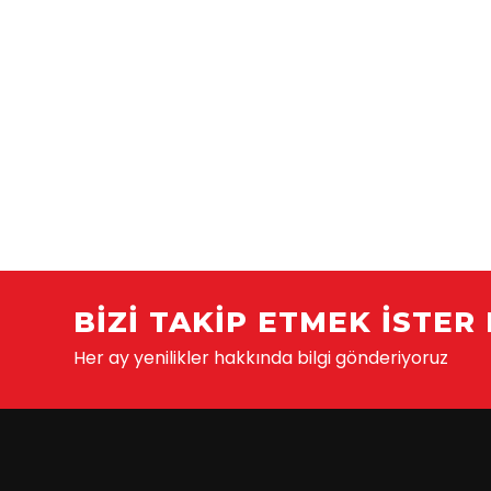
BIZI TAKIP ETMEK ISTER 
Her ay yenilikler hakkında bilgi gönderiyoruz