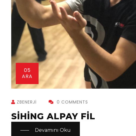
05
ARA
ZBENERJI
0 COMMENTS
SIHING ALPAY FIL
Devamını Oku