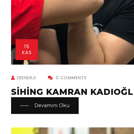
15
KAS
ZBENERJI
0 COMMENTS
SIHING KAMRAN KADIOĞ
Devamını Oku