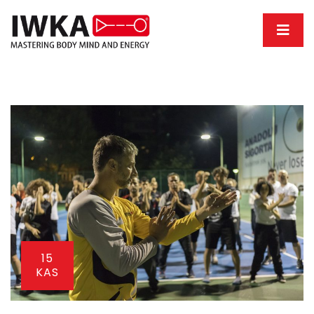
15
KAS